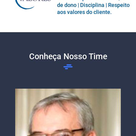
de dono | Disciplina | Respeito
aos valores do cliente.
Conheça Nosso Time