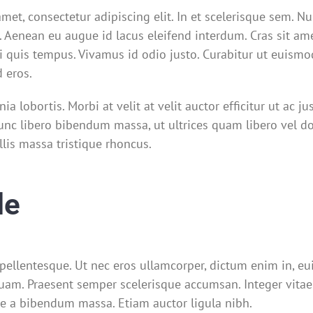
met, consectetur adipiscing elit. In et scelerisque sem. N
. Aenean eu augue id lacus eleifend interdum. Cras sit ame
rci quis tempus. Vivamus id odio justo. Curabitur ut euis
d eros.
a lobortis. Morbi at velit at velit auctor efficitur ut ac jus
nc libero bibendum massa, ut ultrices quam libero vel dolor
is massa tristique rhoncus.
le
s pellentesque. Ut nec eros ullamcorper, dictum enim in, eu
am. Praesent semper scelerisque accumsan. Integer vitae n
que a bibendum massa. Etiam auctor ligula nibh.