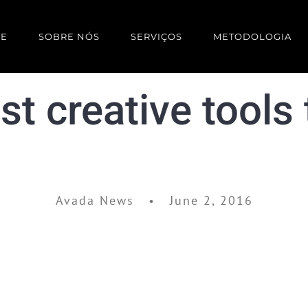
E
SOBRE NÓS
SERVIÇOS
METODOLOGIA
t creative tools 
Avada News • June 2, 2016