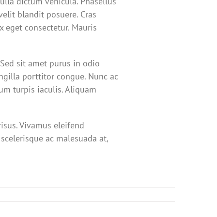
nulla dictum vehicula. Phasellus
elit blandit posuere. Cras
 eget consectetur. Mauris
. Sed sit amet purus in odio
ingilla porttitor congue. Nunc ac
um turpis iaculis. Aliquam
isus. Vivamus eleifend
 scelerisque ac malesuada at,