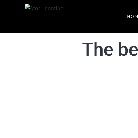
HOM
The bes