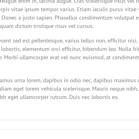
eugiat enim in, lacinia augue. Cras scelerisque risus vel 
rpis vitae ipsum tempor varius. Etiam iaculis purus vitae v
 Donec a justo sapien. Phasellus condimentum volutpat ex
quam dictum tristique risus vel cursus.
ent sed est pellentesque, varius tellus non, efficitur nisi
 lobortis, elementum orci efficitur, bibendum leo. Nulla fr
e. Morbi ullamcorper erat vel nunc euismod, at condiment
ivamus urna lorem, dapibus in odio nec, dapibus maximus r
 diam eget lorem vehicula scelerisque. Mauris neque nibh,
nibh eget ullamcorper rutrum. Duis nec lobortis ex.