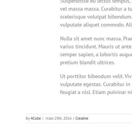
Suspendisse eu lectus tempus, f
vel massa massa. Curabitur a tu
scelerisque volutpat bibendum.
vulputate aliquet commodo. Ali
Nulla sit amet nunc massa. Praes
varius tincidunt. Mauris ut ante
semper sapien, a lobortis augu
pretium blandit ultrices.
Ut porttitor bibendum velit. V
vulputate egestas. Curabitur in
feugiat a nisl. Etiam pulvinar 
By
4Cube
|
maio 29th, 2016
|
Creative