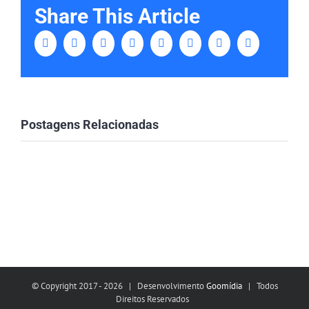
Share This Article
Facebook
Twitter
Linkedin
Tumblr
Google+
Pinterest
Vk
Email
Postagens Relacionadas
© Copyright 2017 -
2026 | Desenvolvimento
Goomídia
| Todos
Direitos Reservados